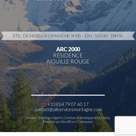
ETE : DE MARDI À DIMANCHE 9H30 - 12H / 15H30 - 18H30
ARC 2000
RÉSIDENCE
AIGUILLE ROUGE
+33 (0)4 79 07 60 17
contact@allservicesmontagne.com
Contact
|
Mentions légales
| Création et développement
Créalp
Propulsé par WordPress |
Connexion